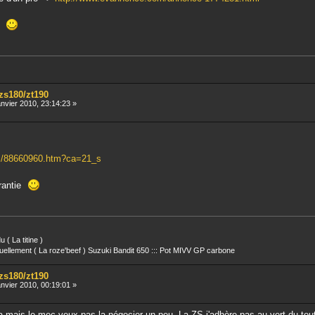
en
/zs180/zt190
nvier 2010, 23:14:23 »
/vi/88660960.htm?ca=21_s
arantie
 ( La titine )
uellement ( La roze'beef ) Suzuki Bandit 650 ::: Pot MIVV GP carbone
/zs180/zt190
nvier 2010, 00:19:01 »
la mais le mec veux pas la négocier un peu. La ZS j'adhère pas au vert du tou