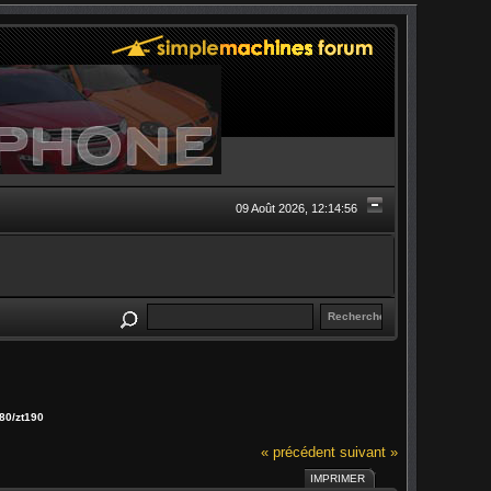
09 Août 2026, 12:14:56
80/zt190
« précédent
suivant »
IMPRIMER