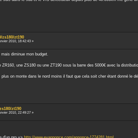
0/zs180/zt190
nvier 2010, 18:42:43 »
s mais diminue mon budget.
ZR160, une ZS180 ou une ZT190 sous la barre des 5000€ avec la distribution 
 plus on monte dans le nord moins il faut que cela soit cher étant donné le d
/zs180/zt190
nvier 2010, 22:49:27 »
ce d'un pro =>
http://www.evannonce.com/annonce-1774281.html