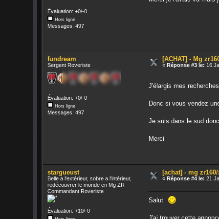
Évaluation: +0/-0
Hors ligne
Messages: 497
fundream
[ACHAT] - Mg zr16
Sergent Roveriste
«
Réponse #3 le:
16 Ja
J'élargis mes recherche
Évaluation: +0/-0
Donc si vous vendez une 
Hors ligne
Messages: 497
Je suis dans le sud donc
Merci
stargueust
[achat] - mg zr160
Belle a l'extérieur, sobre a l'intérieur,
«
Réponse #4 le:
21 Ja
redécouvrer le monde en Mg ZR
Commandant Roveriste
Salut
Évaluation: +10/-0
J'ai trouver cette annon
Hors ligne