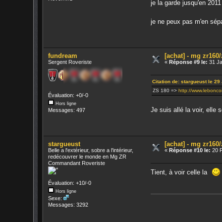
je la garde jusqu'en 201
je ne peux pas m'en sépar
fundream
[achat] - mg zr160
Sergent Roveriste
«
Réponse #9 le:
31 Ja
Citation de: stargueust le 29
ZS 180 =>
http://www.lebonco
Évaluation: +0/-0
Hors ligne
Je suis allé la voir, ell
Messages: 497
stargueust
[achat] - mg zr160
Belle a l'extérieur, sobre a l'intérieur,
«
Réponse #10 le:
20 F
redécouvrer le monde en Mg ZR
Commandant Roveriste
Tient, à voir celle la
Évaluation: +10/-0
Hors ligne
Sexe:
Messages: 3292