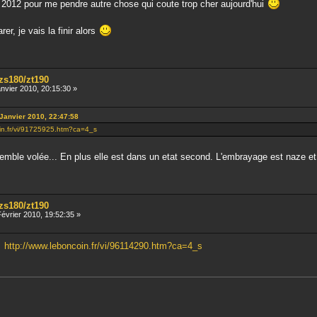
1 2012 pour me pendre autre chose qui coute trop cher aujourd'hui
er, je vais la finir alors
/zs180/zt190
nvier 2010, 20:15:30 »
 Janvier 2010, 22:47:58
in.fr/vi/91725925.htm?ca=4_s
e semble volée... En plus elle est dans un etat second. L'embrayage est naze et
/zs180/zt190
évrier 2010, 19:52:35 »
http://www.leboncoin.fr/vi/96114290.htm?ca=4_s