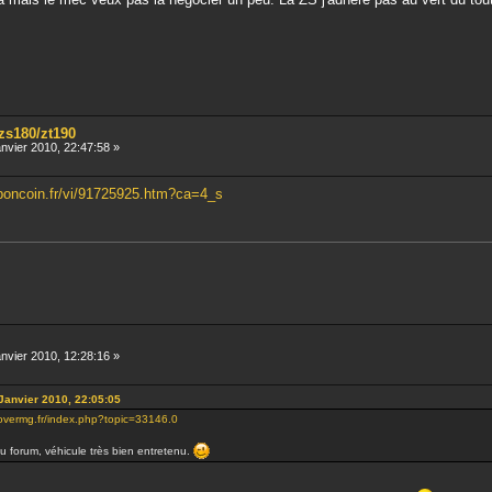
/zs180/zt190
nvier 2010, 22:47:58 »
eboncoin.fr/vi/91725925.htm?ca=4_s
nvier 2010, 12:28:16 »
 Janvier 2010, 22:05:05
rovermg.fr/index.php?topic=33146.0
u forum, véhicule très bien entretenu.