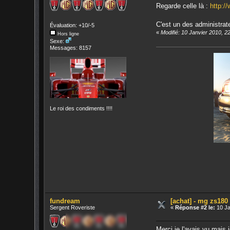
Regarde celle là :
http:/
C'est un des administrat
Évaluation: +10/-5
«
Modifié: 10 Janvier 2010, 2
Hors ligne
Sexe:
Messages: 8157
Le roi des condiments !!!!
fundream
[achat] - mg zs180
Sergent Roveriste
«
Réponse #2 le:
10 Ja
Merci je l'avais vu mais