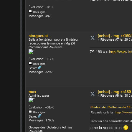
Évaluation: +0/-0
Hors ligne
Messages: 497
stargueust
[achat] - mg zr160
Belle a l'extérieur, sobre a l'intérieur,
«
Réponse #7 le:
29 Ja
redécouvrer le monde en Mg ZR
Commandant Roveriste
ZS 180 =>
http://www.l
Évaluation: +10/-0
Hors ligne
Sexe:
Messages: 3292
max
[achat] - mg zs180
Administrateur
«
Réponse #8 le:
30 Ja
Citation de: Redbarron le 10
Évaluation: +31/-0
Regarde celle là :
http://www.
Hors ligne
Sexe:
Messages: 17682
C'est un des administrateurs d
je ne la vends plus
Groupe des Dictateurs Admins
Rover/MG