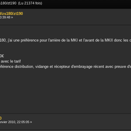
s180/zt190 (Lu 21374 fois)
0/zs180/zt190
0:39:48 »
0, j'ai une préférence pour l'arrière de la MKI et l'avant de la MKII donc les
0€
avec le tarif
préférence distribution, vidange et récepteur d'embrayage récent avec preuve 
0
nvier 2010, 22:05:05 »