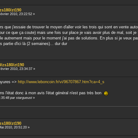
/zs180/zt190
évrier 2010, 23:22:52 »
s que j'essaie de trouver le moyen d'aller voir les trois qui sont en vente autou
our ce que ça coute) mais une fois sur place je vais avoir plus de mal, soit j
lle autrement mais pour le moment j'ai pas de solutions. En plus si je veux pa
 partie d'ici là (2 semaines)... dur dur
0/zs180/zt190
évrier 2010, 23:34:37 »
rayures =>
http://www.leboncoin.fr/vi/96707867.htm?ca=4_s
s l'état donc à mon avis l'état général n'est pas très bon
3:35:48 par stargueust
»
/zs180/zt190
ai 2010, 20:51:20 »