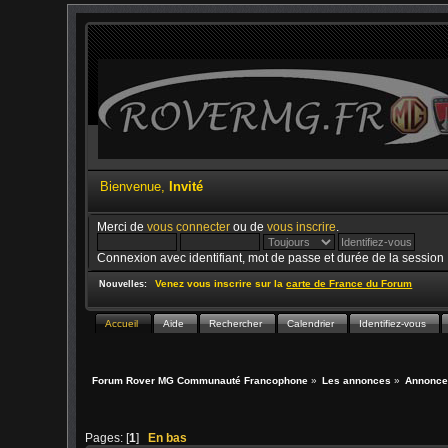
Bienvenue,
Invité
Merci de
vous connecter
ou de
vous inscrire
.
Connexion avec identifiant, mot de passe et durée de la session
Venez vous inscrire sur la
carte de France du Forum
Nouvelles:
Accueil
Aide
Rechercher
Calendrier
Identifiez-vous
Forum Rover MG Communauté Francophone
»
Les annonces
»
Annonce
Pages: [
1
]
En bas