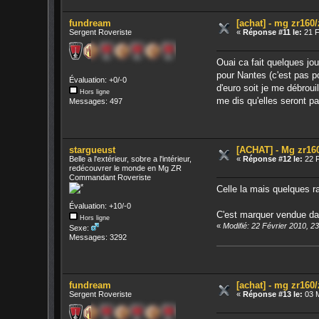
fundream
[achat] - mg zr160
Sergent Roveriste
«
Réponse #11 le:
21 F
Ouai ca fait quelques jour
pour Nantes (c'est pas p
Évaluation: +0/-0
d'euro soit je me débroui
Hors ligne
me dis qu'elles seront pas
Messages: 497
stargueust
[ACHAT] - Mg zr16
Belle a l'extérieur, sobre a l'intérieur,
«
Réponse #12 le:
22 F
redécouvrer le monde en Mg ZR
Commandant Roveriste
Celle la mais quelques 
Évaluation: +10/-0
C'est marquer vendue dan
Hors ligne
«
Modifié: 22 Février 2010, 2
Sexe:
Messages: 3292
fundream
[achat] - mg zr160
Sergent Roveriste
«
Réponse #13 le:
03 M