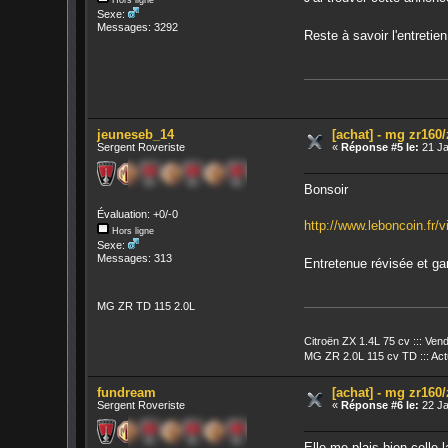
Sexe:
Messages: 3292
Reste à savoir l'entreti
jeuneseb_14
[achat] - mg zr160
Sergent Roveriste
«
Réponse #5 le:
21 Ja
Bonsoir
Évaluation: +0/-0
http://www.leboncoin.fr
Hors ligne
Sexe:
Messages: 313
Entretenue révisée et g
MG ZR TD 115 2.0L
Citroën ZX 1.4L 75 cv ::: Vendu
MG ZR 2.0L 115 cv TD ::: Act
fundream
[achat] - mg zr160
Sergent Roveriste
«
Réponse #6 le:
22 Ja
Elle me plais bien celle 