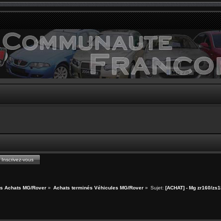
Inscrivez-vous
s Achats MG/Rover
»
Achats terminés Véhicules MG/Rover
»
Sujet:
[ACHAT] - Mg zr160/zs1