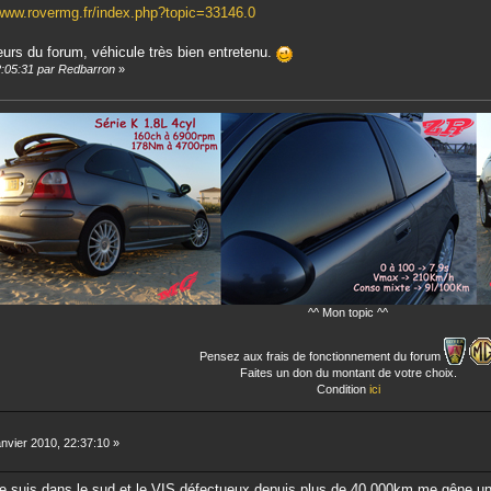
/www.rovermg.fr/index.php?topic=33146.0
eurs du forum, véhicule très bien entretenu.
2:05:31 par Redbarron
»
^^ Mon topic ^^
Pensez aux frais de fonctionnement du forum
Faites un don du montant de votre choix.
Condition
ici
nvier 2010, 22:37:10 »
 je suis dans le sud et le VIS défectueux depuis plus de 40.000km me gêne un