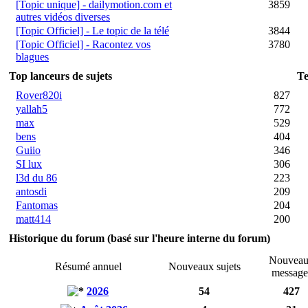
[Topic unique] - dailymotion.com et
3859
autres vidéos diverses
[Topic Officiel] - Le topic de la télé
3844
[Topic Officiel] - Racontez vos
3780
blagues
Top lanceurs de sujets
Te
Rover820i
827
yallah5
772
max
529
bens
404
Guiio
346
SI lux
306
l3d du 86
223
antosdi
209
Fantomas
204
matt414
200
Historique du forum (basé sur l'heure interne du forum)
Nouvea
Résumé annuel
Nouveaux sujets
message
2026
54
427