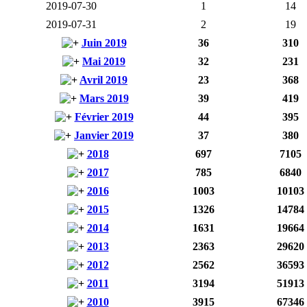
2019-07-30
1
14
2019-07-31
2
19
Juin 2019
36
310
Mai 2019
32
231
Avril 2019
23
368
Mars 2019
39
419
Février 2019
44
395
Janvier 2019
37
380
2018
697
7105
2017
785
6840
2016
1003
10103
2015
1326
14784
2014
1631
19664
2013
2363
29620
2012
2562
36593
2011
3194
51913
2010
3915
67346