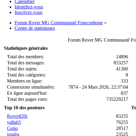
Calendrier
Identifiez-vous
Inscrivez-vous
Forum Rover MG Communauté Francophone
»
Centre de statistiques
Forum Rover MG Communauté Franc
Statistiques générales
Total des membres:
14896
Total des messages:
853257
Total des sujets:
41360
Total des catégories:
8
Membres en ligne:
333
Connexions simultanées:
7874 - 24 Mars 2026, 22:37:04
En ligne aujourd'hui:
837
Total des pages vues:
735229217
Top 10 des posteurs
To
Rover820i
83255
yallah5
76255
Guiio
28517
joudru
23525