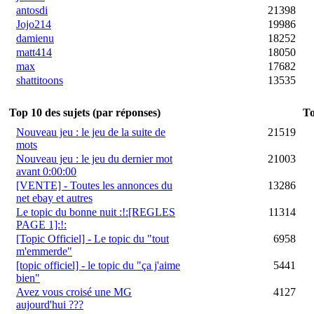
antosdi
21398
Jojo214
19986
damienu
18252
matt414
18050
max
17682
shattitoons
13535
Top 10 des sujets (par réponses)
To
Nouveau jeu : le jeu de la suite de
21519
mots
Nouveau jeu : le jeu du dernier mot
21003
avant 0:00:00
[VENTE] - Toutes les annonces du
13286
net ebay et autres
Le topic du bonne nuit :!:[REGLES
11314
PAGE 1]:!:
[Topic Officiel] - Le topic du "tout
6958
m'emmerde"
[topic officiel] - le topic du "ça j'aime
5441
bien"
Avez vous croisé une MG
4127
aujourd'hui ???