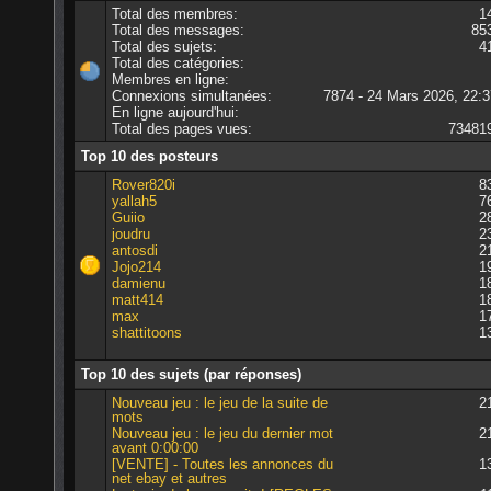
Total des membres:
1
Total des messages:
85
Total des sujets:
4
Total des catégories:
Membres en ligne:
Connexions simultanées:
7874 - 24 Mars 2026, 22:3
En ligne aujourd'hui:
Total des pages vues:
73481
Top 10 des posteurs
Rover820i
8
yallah5
7
Guiio
2
joudru
2
antosdi
2
Jojo214
1
damienu
1
matt414
1
max
1
shattitoons
1
Top 10 des sujets (par réponses)
Nouveau jeu : le jeu de la suite de
2
mots
Nouveau jeu : le jeu du dernier mot
2
avant 0:00:00
[VENTE] - Toutes les annonces du
1
net ebay et autres