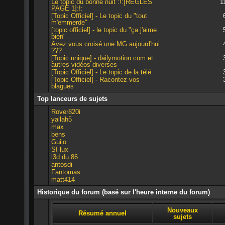
Le topic du bonne nuit :!:[REGLES
1
PAGE 1]:!:
[Topic Officiel] - Le topic du "tout
m'emmerde"
[topic officiel] - le topic du "ça j'aime
bien"
Avez vous croisé une MG aujourd'hui
???
[Topic unique] - dailymotion.com et
autres vidéos diverses
[Topic Officiel] - Le topic de la télé
[Topic Officiel] - Racontez vos
blagues
Top lanceurs de sujets
Rover820i
yallah5
max
bens
Guiio
SI lux
l3d du 86
antosdi
Fantomas
matt414
Historique du forum (basé sur l'heure interne du forum)
Nouveaux
Résumé annuel
sujets